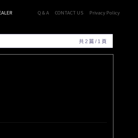
ALER
Q & A
CONTACT US
Privacy Policy
共 2 篇 / 1 頁