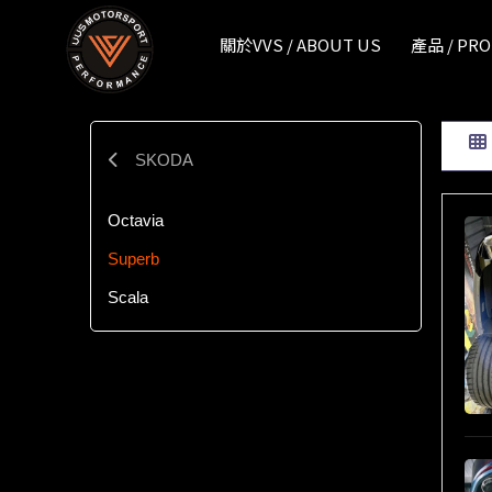
產品 / PRODUCT / SKODA / Superb | VVS - Exhaust 汽車
關於VVS / ABOUT US
產品 / PR
SKODA
Octavia
Superb
Scala