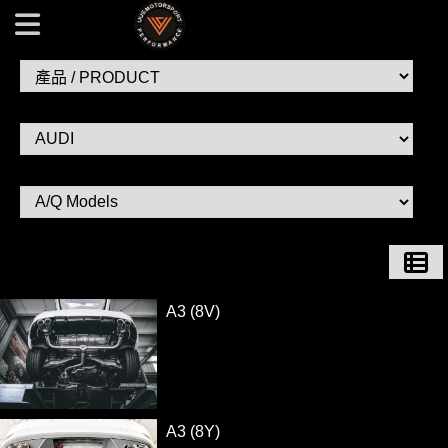
產品 / PRODUCT / AUDI / A/Q Models | VVS - Exhaust 汽車排
氣管改裝
A3 (8V)
...
A3 (8Y)