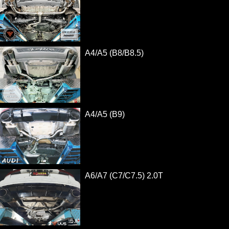
...
A4/A5 (B8/B8.5)
...
A4/A5 (B9)
...
A6/A7 (C7/C7.5) 2.0T
...