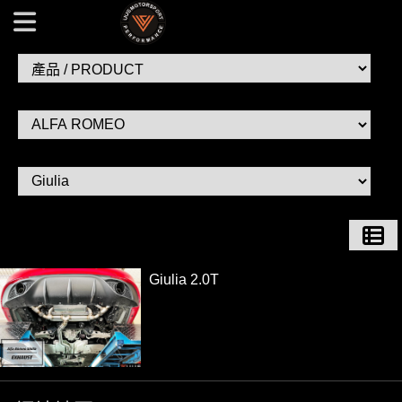
產品 / PRODUCT / ALFA ROMEO / Giulia | VVS - Exhaust 汽
車排氣管改裝
Giulia 2.0T
...