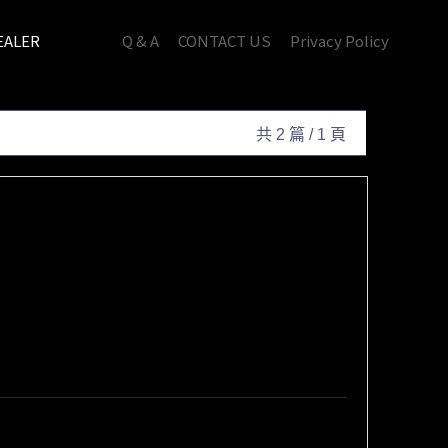
ALER
Q & A
CONTACT US
Privacy Policy
共 2 篇 / 1 頁