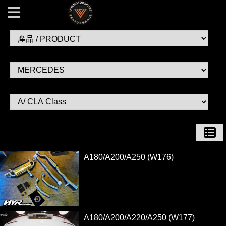
產品 / PRODUCT / MERCEDES / A/ CLA Class | VVS -
Exhaust 汽車排氣管改裝
A180/A200/A250 (W176)
...
A180/A200/A220/A250 (W177)