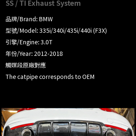
SS / TI Exhaust System
品牌/Brand: BMW
型號/Model: 335i/340i/435i/440i (F3X)
引擎/Engine: 3.0T
年份/Year: 2012-2018
觸媒段原廠對應
The catpipe corresponds to OEM